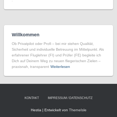
.
Willkommen
Ob Privatpilot oder Profi – bei mir stehen Qualität,
Sicherheit und individuelle Betreuung im Mittelpunkt. Als
erfahrener Fluglehrer (FI) und Prüfer (FE) begleite ich
Dich auf Deinem Weg zu neuen fliegerischen Zielen –
praxisnah, transparent
Weiterlesen
KONTAKT
IMPRESSUM / DATENSCHUTZ
Hestia | Entwickelt von
ThemeIsle