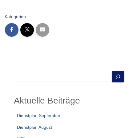
Kategorien:
S
u
c
h
Aktuelle Beiträge
e
n
Dienstplan September
Dienstplan August