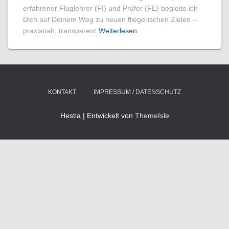
erfahrener Fluglehrer (FI) und Prüfer (FE) begleite ich
Dich auf Deinem Weg zu neuen fliegerischen Zielen –
praxisnah, transparent
Weiterlesen
KONTAKT
IMPRESSUM / DATENSCHUTZ
Hestia | Entwickelt von
ThemeIsle