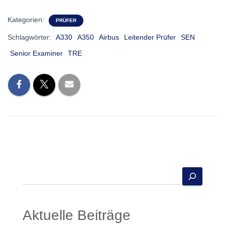
Kategorien:
PRÜFER
Schlagwörter:
A330
A350
Airbus
Leitender Prüfer
SEN
Senior Examiner
TRE
S
u
c
h
Aktuelle Beiträge
e