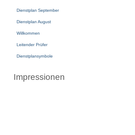
n
Dienstplan September
Dienstplan August
Willkommen
Leitender Prüfer
Dienstplansymbole
Impressionen