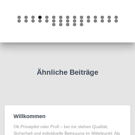
0
1
2
3
4
5
6
7
8
9
0
1
2
3
4
5
6
7
8
9
0
1
2
3
4
5
Ähnliche Beiträge
Willkommen
Ob Privatpilot oder Profi – bei mir stehen Qualität,
Sicherheit und individuelle Betreuung im Mittelpunkt. Als