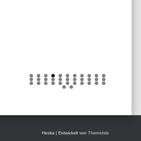
0
1
2
3
4
5
6
7
8
9
0
1
2
3
4
5
6
7
8
9
0
1
2
3
4
5
Hestia | Entwickelt von
ThemeIsle