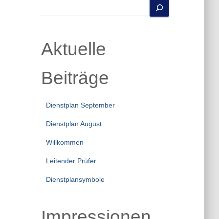
S
u
c
h
Aktuelle
e
n
Beiträge
Dienstplan September
Dienstplan August
Willkommen
Leitender Prüfer
Dienstplansymbole
Impressionen