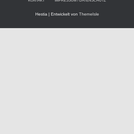
KONTAKT
IMPRESSUM / DATENSCHUTZ
Hestia | Entwickelt von
ThemeIsle