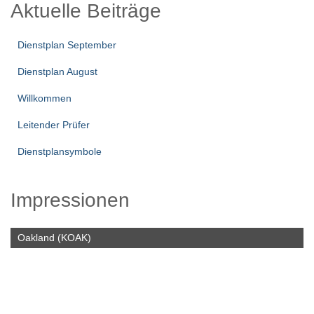
Aktuelle Beiträge
e
n
Dienstplan September
Dienstplan August
Willkommen
Leitender Prüfer
Dienstplansymbole
Impressionen
Oakland (KOAK)