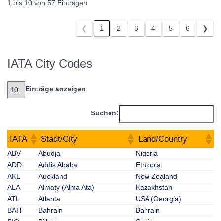
1 bis 10 von 57 Einträgen
❮
1
2
3
4
5
6
❯
IATA City Codes
Einträge anzeigen
Suchen:
IATA
Stadt/City
Land/Country
ABV
Abudja
Nigeria
ADD
Addis Ababa
Ethiopia
AKL
Auckland
New Zealand
ALA
Almaty (Alma Ata)
Kazakhstan
ATL
Atlanta
USA (Georgia)
BAH
Bahrain
Bahrain