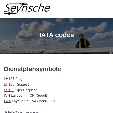
IATA codes
Dienstplansymbole
LH123 Flug
LH123
Request
LH123
Ops-Request
ICN Layover in ICN (Seoul)
LAX
Layover in LAX / A380-Flug