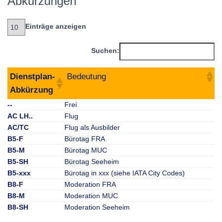
Abkürzungen
Einträge anzeigen
Suchen:
Dienstplan-
Bedeutung
Abkürzung
--
Frei
AC LH..
Flug
AC/TC
Flug als Ausbilder
B5-F
Bürotag FRA
B5-M
Bürotag MUC
B5-SH
Bürotag Seeheim
B5-xxx
Bürotag in xxx (siehe IATA City Codes)
B8-F
Moderation FRA
B8-M
Moderation MUC
B8-SH
Moderation Seeheim