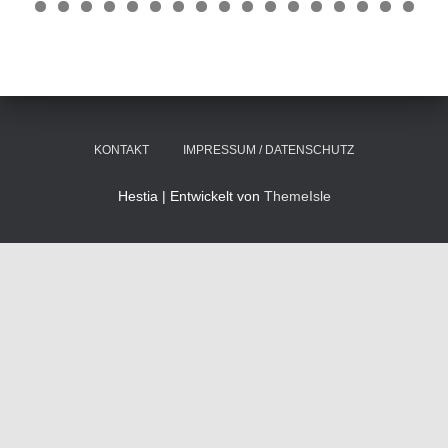
0
1
2
3
4
5
6
7
8
9
0
1
2
3
4
5
6
7
8
9
0
1
2
3
4
5
KONTAKT
IMPRESSUM / DATENSCHUTZ
Hestia | Entwickelt von
ThemeIsle