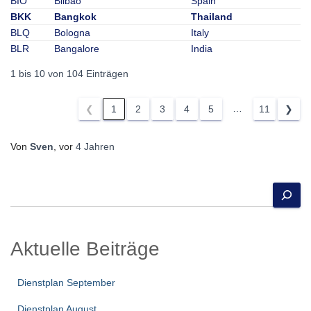
BIO
Bilbao
Spain
BKK
Bangkok
Thailand
BLQ
Bologna
Italy
BLR
Bangalore
India
1 bis 10 von 104 Einträgen
…
❮
1
2
3
4
5
11
❯
Von
Sven
, vor
4 Jahren
S
u
c
h
Aktuelle Beiträge
e
n
Dienstplan September
Dienstplan August